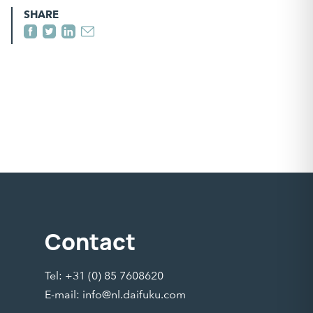
SHARE
Contact
Tel: +31 (0) 85 7608620
E-mail:
info@nl.daifuku.com