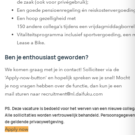
de zaak (ook voor privégebruik);
Een goede pensioenregeling én reiskostenvergoedin
Een hoop gezelligheid met
150 andere collega’s tijdens een vrijdagmiddagborrel
Vitaliteitsprogramma inclusief sportvergoeding, een 
Lease a Bike.
Ben je enthousiast geworden?
We komen graag met je in contact! Solliciteer via de
‘Apply-now-button’ en hopelijk spreken we je snel! Mocht
je nog vragen hebben over de functie, dan kun je een
mail sturen naar recruitment@nl.daifuku.com
PS.
De
ze
vacature
is
bedoeld
voor
het
werven
van
een
nieuwe
colleg
Alle
sollicitaties
worden
vertrouwelijk
behandeld
.
Persoonsgegeven
de
geldende
privacywetgeving
.
Apply now