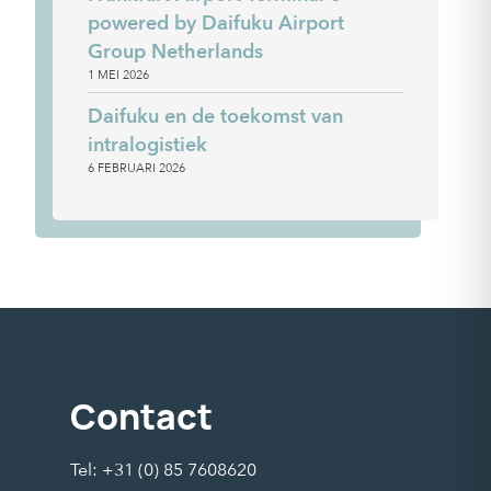
powered by Daifuku Airport
Group Netherlands
1 MEI 2026
Daifuku en de toekomst van
intralogistiek
6 FEBRUARI 2026
Contact
Tel: +31 (0) 85 7608620